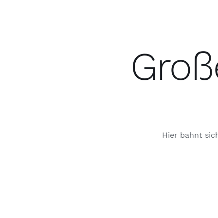
springen
Groß
Hier bahnt sic